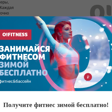
неры,
 Каждая
точно
вствами
пповые и
ослых.
Ь ВИДЕО
Получите фитнес зимой бесплатно!