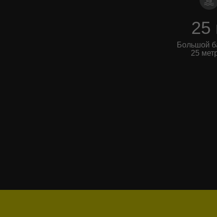
25
Большой б
25 мет