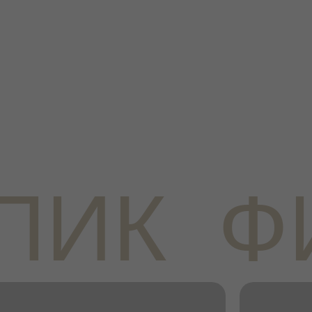
ПИК
Ф