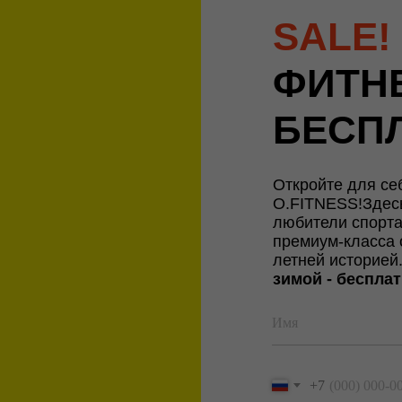
SALE!
ФИТН
БЕСП
Откройте для се
O.FITNESS!Здесь 
любители спорта
премиум-класса 
летней историей
зимой - бесплат
+7